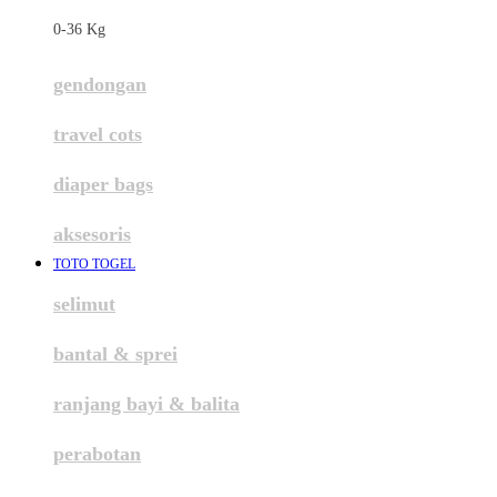
0-36 Kg
gendongan
travel cots
diaper bags
aksesoris
TOTO TOGEL
selimut
bantal & sprei
ranjang bayi & balita
perabotan