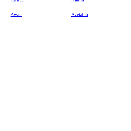
Awan
Azetabio