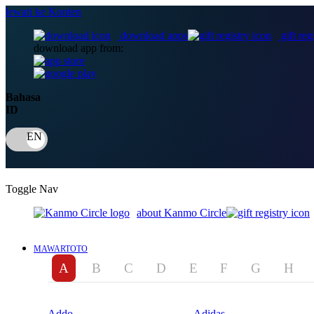
lewati ke Konten
download apps
gift reg
download app from:
Bahasa
ID
Toggle Nav
about Kanmo Circle
MAWARTOTO
A
B
C
D
E
F
G
H
Addo
Adidas